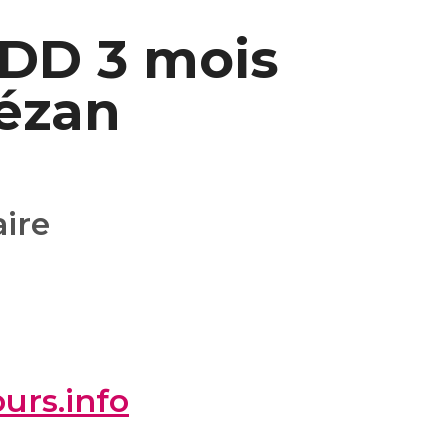
CDD 3 mois
Lézan
ire
urs.info