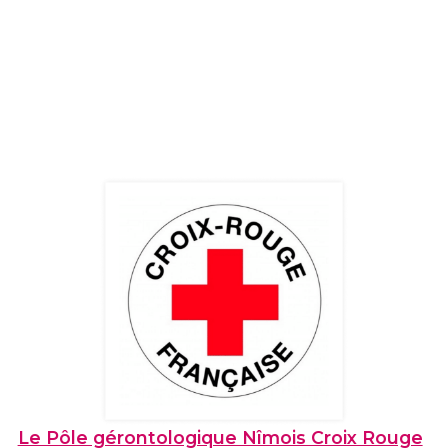
Le Pôle gérontologique Nîmois Croix Rouge