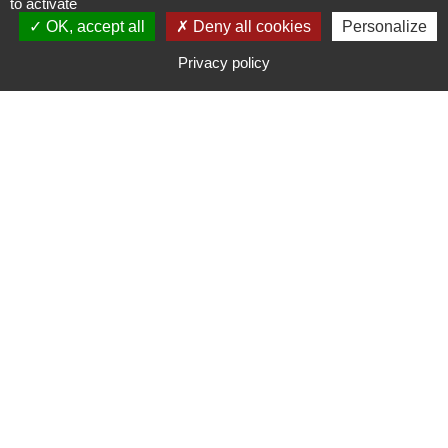
to activate
OK, accept all
Deny all cookies
Personalize
Privacy policy
Depuis 2018,
Bonjours Groupe Présence 30
soutient l’association du
Marathon de la