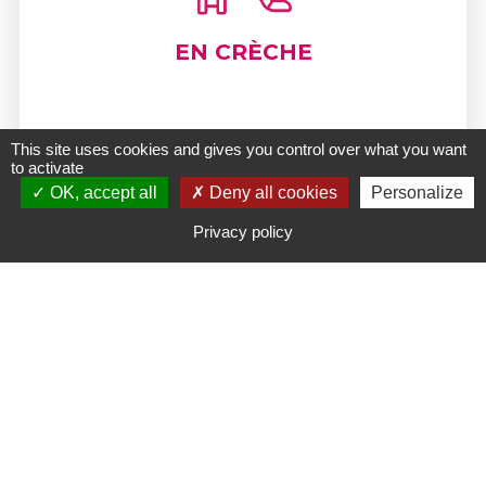
EN CRÈCHE
This site uses cookies and gives you control over what you want
to activate
OK, accept all
Deny all cookies
Personalize
En savoir +
Privacy policy