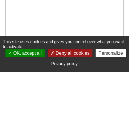
This site uses cookies and gives you control over what you want
to activate
OK, accept all
Deny all cookies
Personalize
ENVOYER
Privacy policy
NOUS CONTACTER
NOUS REJOINDRE
LOCALISEZ-NOUS