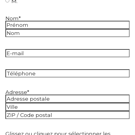
M.
Nom
*
Prénom
Nom
E-
mail
*
Téléphone
*
Adresse
*
Adresse
postale
Ville
Code
postal
Glissez ou cliquez pour sélectionner les