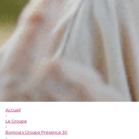
Accueil
›
Le Groupe
›
Bonjours Groupe Présence 30
›