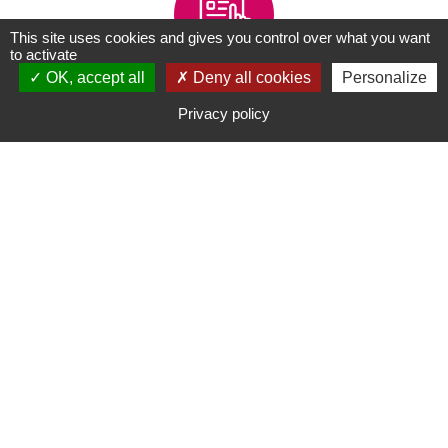
This site uses cookies and gives you control over what you want
to activate
OK, accept all
Deny all cookies
Personalize
Fanfonne Guillierme - Aimargues
Privacy policy
Le Moulin - Castillon
La Régordane - La Calmette