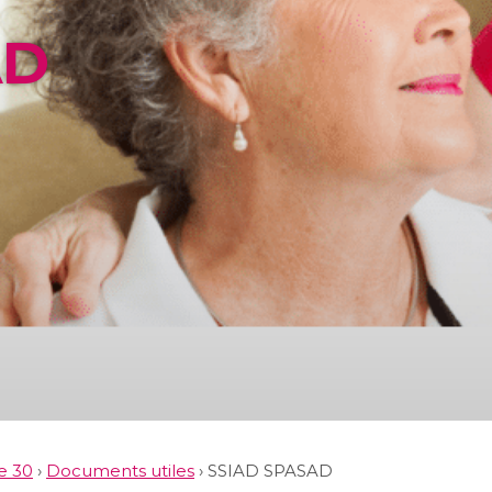
AD
e 30
›
Documents utiles
›
SSIAD SPASAD