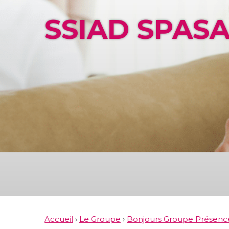
SSIAD SPAS
Accueil
›
Le Groupe
›
Bonjours Groupe Présenc