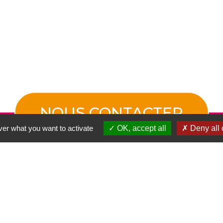
NOUS CONTACTER
ver what you want to activate
OK, accept all
Deny all 
 REJOINDRE
LOCALISEZ