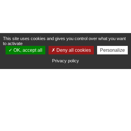
This site uses cookies and gives you control over what you want
to activate
OK, accept all
NOUS CONTACTER
Deny all cookies
Personalize
Privacy policy
NOUS REJOINDRE
LOCALISEZ-NOUS
Bonjours Groupe Présence 30 - 2147,