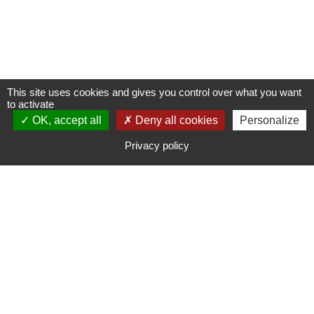
This site uses cookies and gives you control over what you want
to activate
OK, accept all
NOUS CONTACTER
Deny all cookies
Personalize
Privacy policy
NOUS REJOINDRE
LOCALISEZ-NOUS
Bonjours Groupe Présence 30 - 2147,