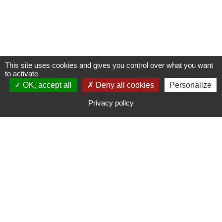
This site uses cookies and gives you control over what you want
to activate
OK, accept all
NOUS CONTACTER
Deny all cookies
Personalize
Privacy policy
NOUS REJOINDRE
LOCALISEZ-NOUS
Bonjours Groupe Présence 30 - 2147,